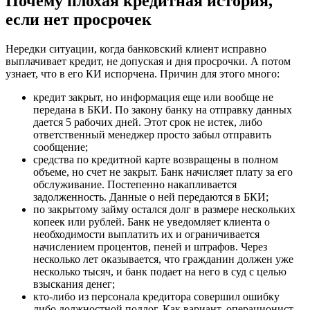
Почему плохая кредитная история,
если нет просрочек
Нередки ситуации, когда банковский клиент исправно
выплачивает кредит, не допуская и дня просрочки. А потом
узнает, что в его КИ испорчена. Причин для этого много:
кредит закрыт, но информация еще или вообще не
передана в БКИ. По закону банку на отправку данных
дается 5 рабочих дней. Этот срок не истек, либо
ответственный менеджер просто забыл отправить
сообщение;
средства по кредитной карте возвращены в полном
объеме, но счет не закрыт. Банк начисляет плату за его
обслуживание. Постепенно накапливается
задолженность. Данные о ней передаются в БКИ;
по закрытому займу остался долг в размере нескольких
копеек или рублей. Банк не уведомляет клиента о
необходимости выплатить их и ограничивается
начислением процентов, пеней и штрафов. Через
несколько лет оказывается, что гражданин должен уже
несколько тысяч, и банк подает на него в суд с целью
взыскания денег;
кто-либо из персонала кредитора совершил ошибку
либо должностной подлог. Как вариант, операционист