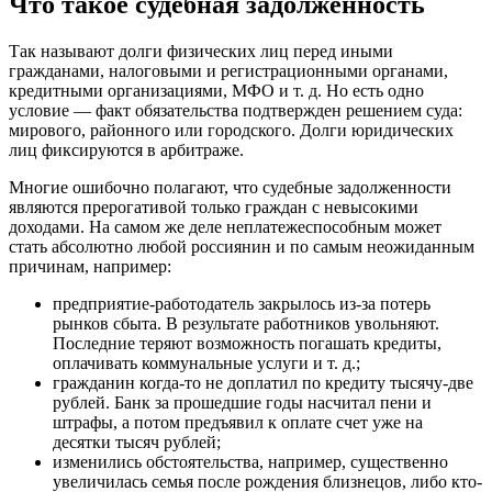
Что такое судебная задолженность
Так называют долги физических лиц перед иными
гражданами, налоговыми и регистрационными органами,
кредитными организациями, МФО и т. д. Но есть одно
условие — факт обязательства подтвержден решением суда:
мирового, районного или городского. Долги юридических
лиц фиксируются в арбитраже.
Многие ошибочно полагают, что судебные задолженности
являются прерогативой только граждан с невысокими
доходами. На самом же деле неплатежеспособным может
стать абсолютно любой россиянин и по самым неожиданным
причинам, например:
предприятие-работодатель закрылось из-за потерь
рынков сбыта. В результате работников увольняют.
Последние теряют возможность погашать кредиты,
оплачивать коммунальные услуги и т. д.;
гражданин когда-то не доплатил по кредиту тысячу-две
рублей. Банк за прошедшие годы насчитал пени и
штрафы, а потом предъявил к оплате счет уже на
десятки тысяч рублей;
изменились обстоятельства, например, существенно
увеличилась семья после рождения близнецов, либо кто-