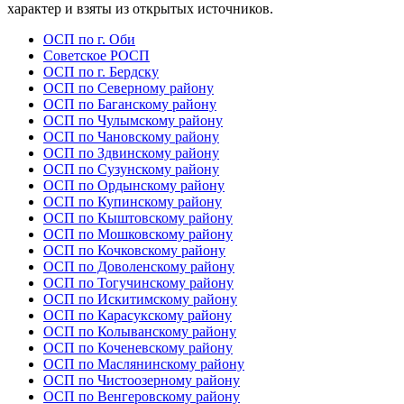
характер и взяты из открытых источников.
ОСП по г. Оби
Советское РОСП
ОСП по г. Бердску
ОСП по Северному району
ОСП по Баганскому району
ОСП по Чулымскому району
ОСП по Чановскому району
ОСП по Здвинскому району
ОСП по Сузунскому району
ОСП по Ордынскому району
ОСП по Купинскому району
ОСП по Кыштовскому району
ОСП по Мошковскому району
ОСП по Кочковскому району
ОСП по Доволенскому району
ОСП по Тогучинскому району
ОСП по Искитимскому району
ОСП по Карасукскому району
ОСП по Колыванскому району
ОСП по Коченевскому району
ОСП по Маслянинскому району
ОСП по Чистоозерному району
ОСП по Венгеровскому району