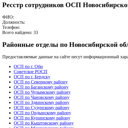
Ресстр сотрудников ОСП Новосибирско
ФИО:
Должность:
Телефон:
Всего найдено:
33
Районные отделы по Новосибирской об
Предоставляемые данные на сайте несут информационный хара
ОСП по г. Оби
Советское РОСП
ОСП по г. Бердску
ОСП по Северному району
ОСП по Баганскому району
ОСП по Чулымскому району
ОСП по Чановскому району
ОСП по Здвинскому району
ОСП по Сузунскому району
ОСП по Ордынскому району
ОСП по Купинскому району
ОСП по Кыштовскому району