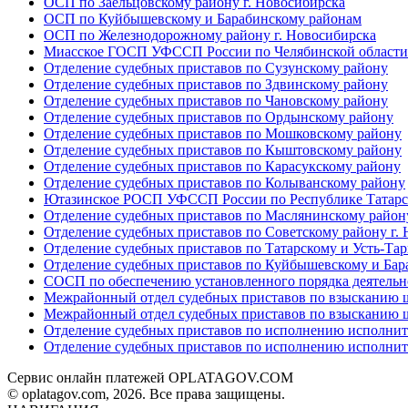
ОСП по Заельцовскому району г. Новосибирска
ОСП по Куйбышевскому и Барабинскому районам
ОСП по Железнодорожному району г. Новосибирска
Миасское ГОСП УФССП России по Челябинской области
Отделение судебных приставов по Сузунскому району
Отделение судебных приставов по Здвинскому району
Отделение судебных приставов по Чановскому району
Отделение судебных приставов по Ордынскому району
Отделение судебных приставов по Мошковскому району
Отделение судебных приставов по Кыштовскому району
Отделение судебных приставов по Карасукскому району
Отделение судебных приставов по Колыванскому району
Ютазинское РОСП УФССП России по Республике Татарс
Отделение судебных приставов по Маслянинскому район
Отделение судебных приставов по Советскому району г.
Отделение судебных приставов по Татарскому и Усть-Та
Отделение судебных приставов по Куйбышевскому и Бар
СОСП по обеспечению установленного порядка деятельно
Межрайонный отдел судебных приставов по взысканию ш
Межрайонный отдел судебных приставов по взысканию ш
Отделение судебных приставов по исполнению исполнит
Отделение судебных приставов по исполнению исполнит
Сервис онлайн платежей OPLATAGOV.COM
© oplatagov.com, 2026. Все права защищены.