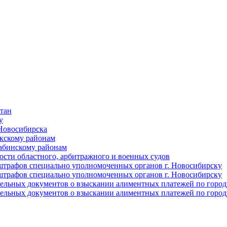
тан
у
 Новосибирска
ркскому районам
абинскому районам
сти областного, арбитражного и военных судов
трафов специально уполномоченных органов г. Новосибирску
трафов специально уполномоченных органов г. Новосибирску
ельных документов о взыскании алиментных платежей по горо
ельных документов о взыскании алиментных платежей по горо