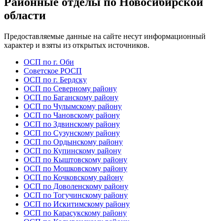
Районные отделы по Новосибирской
области
Предоставляемые данные на сайте несут информационный
характер и взяты из открытых источников.
ОСП по г. Оби
Советское РОСП
ОСП по г. Бердску
ОСП по Северному району
ОСП по Баганскому району
ОСП по Чулымскому району
ОСП по Чановскому району
ОСП по Здвинскому району
ОСП по Сузунскому району
ОСП по Ордынскому району
ОСП по Купинскому району
ОСП по Кыштовскому району
ОСП по Мошковскому району
ОСП по Кочковскому району
ОСП по Доволенскому району
ОСП по Тогучинскому району
ОСП по Искитимскому району
ОСП по Карасукскому району