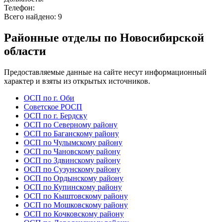
Телефон:
Всего найдено:
9
Районные отделы по Новосибирской
области
Предоставляемые данные на сайте несут информационный
характер и взяты из открытых источников.
ОСП по г. Оби
Советское РОСП
ОСП по г. Бердску
ОСП по Северному району
ОСП по Баганскому району
ОСП по Чулымскому району
ОСП по Чановскому району
ОСП по Здвинскому району
ОСП по Сузунскому району
ОСП по Ордынскому району
ОСП по Купинскому району
ОСП по Кыштовскому району
ОСП по Мошковскому району
ОСП по Кочковскому району