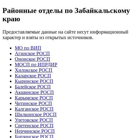
Районные отделы по Забайкальскому
краю
Предоставляемые данные на сайте несут информационный
характер и взяты из открытых источников.
МО по ВИП
Агинское РОСП
Ононское РОСП
МОСП по ИПРДИР
Хилокское РОСП
Каларское РОСП
Кыринское РОСП
Балейское РОСП
Акшинское РОСП
Карымское РОСП
Читинское РОСП
Калганское РОСП
Шилкинское РОСП
Улетовское РОСП
Сретенское РОСП
Нерчинское РОСП
Борзинское РОСП