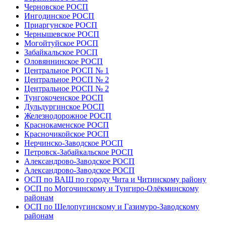
Черновское РОСП
Ингодинское РОСП
Приаргунское РОСП
Чернышевское РОСП
Могойтуйское РОСП
Забайкальское РОСП
Оловяннинское РОСП
Центральное РОСП № 1
Центральное РОСП № 2
Центральное РОСП № 2
Тунгокоченское РОСП
Дульдургинское РОСП
Железнодорожное РОСП
Краснокаменское РОСП
Красночикойское РОСП
Нерчинско-Заводское РОСП
Петровск-Забайкальское РОСП
Александрово-Заводское РОСП
Александрово-Заводское РОСП
ОСП по ВАШ по городу Чита и Читинскому району
ОСП по Могочинскому и Тунгиро-Олёкминскому
районам
ОСП по Шелопугинскому и Газимуро-Заводскому
районам