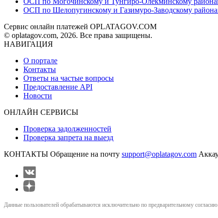
ОСП по Могочинскому и Тунгиро-Олёкминскому района
ОСП по Шелопугинскому и Газимуро-Заводскому район
Сервис онлайн платежей OPLATAGOV.COM
© oplatagov.com, 2026. Все права защищены.
НАВИГАЦИЯ
О портале
Контакты
Ответы на частые вопросы
Предоставление API
Новости
ОНЛАЙН СЕРВИСЫ
Проверка задолженностей
Проверка запрета на выезд
КОНТАКТЫ
Обращение на почту
support@oplatagov.com
Аккау
Данные пользователей обрабатываются исключительно по предварительному согласию (