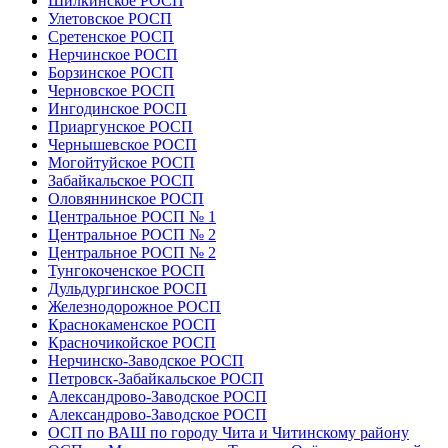
Шилкинское РОСП
Улетовское РОСП
Сретенское РОСП
Нерчинское РОСП
Борзинское РОСП
Черновское РОСП
Ингодинское РОСП
Приаргунское РОСП
Чернышевское РОСП
Могойтуйское РОСП
Забайкальское РОСП
Оловяннинское РОСП
Центральное РОСП № 1
Центральное РОСП № 2
Центральное РОСП № 2
Тунгокоченское РОСП
Дульдургинское РОСП
Железнодорожное РОСП
Краснокаменское РОСП
Красночикойское РОСП
Нерчинско-Заводское РОСП
Петровск-Забайкальское РОСП
Александрово-Заводское РОСП
Александрово-Заводское РОСП
ОСП по ВАШ по городу Чита и Читинскому району