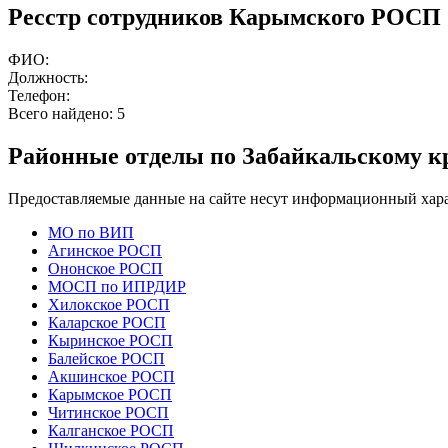
Ресстр сотрудников Карымского РОСП
ФИО:
Должность:
Телефон:
Всего найдено:
5
Районные отделы по Забайкальскому к
Предоставляемые данные на сайте несут информационный хара
МО по ВИП
Агинское РОСП
Ононское РОСП
МОСП по ИПРДИР
Хилокское РОСП
Каларское РОСП
Кыринское РОСП
Балейское РОСП
Акшинское РОСП
Карымское РОСП
Читинское РОСП
Калганское РОСП