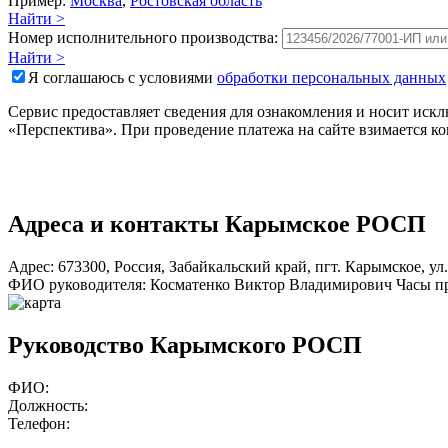
Пример:
Москва
,
Ростовская область
Найти >
Номер исполнительного производства:
Найти >
Я соглашаюсь с условиями
обработки персональных данных
Сервис предоставляет сведения для ознакомления и носит ис
«Перспектива». При проведение платежа на сайте взимается к
Адреса и контакты
Карымское РОСП
Адрес:
673300
,
Россия
,
Забайкальский край
,
пгт. Карымское
,
ул
ФИО руководителя:
Косматенко Виктор Владимирович
Часы п
Руководство Карымского РОСП
ФИО:
Должность:
Телефон: