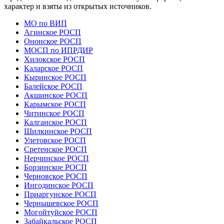
характер и взяты из открытых источников.
МО по ВИП
Агинское РОСП
Ононское РОСП
МОСП по ИПРДИР
Хилокское РОСП
Каларское РОСП
Кыринское РОСП
Балейское РОСП
Акшинское РОСП
Карымское РОСП
Читинское РОСП
Калганское РОСП
Шилкинское РОСП
Улетовское РОСП
Сретенское РОСП
Нерчинское РОСП
Борзинское РОСП
Черновское РОСП
Ингодинское РОСП
Приаргунское РОСП
Чернышевское РОСП
Могойтуйское РОСП
Забайкальское РОСП