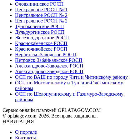
Оловяннинское РОСП
Центральное РОСП № 1
Центральное РОСП № 2
Центральное РОСП № 2
Тунгокоченское РОСП
Дульдургинское РОСП
Железнодорожное РОСП
Краснокаменское РОСП
Красночикойское РОСП
Нерчинско-Заводское РОСП
Петровск-Забайкальское РОСП
Александрово-Заводское РОСП
Александрово-Заводское РОСП
ОСП по ВАШ по городу Чита и Читинскому району
ОСП по Могочинскому и Тунгиро-Олёкминскому
районам
ОСП по Шелопугинскому и Газимуро-Заводскому
районам
Сервис онлайн платежей OPLATAGOV.COM
© oplatagov.com, 2026. Все права защищены.
НАВИГАЦИЯ
О портале
Контакты