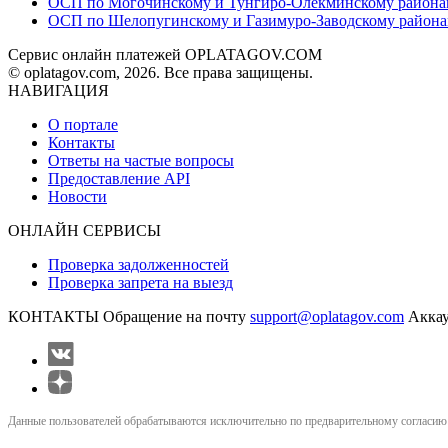
ОСП по Могочинскому и Тунгиро-Олёкминскому района
ОСП по Шелопугинскому и Газимуро-Заводскому район
Сервис онлайн платежей OPLATAGOV.COM
© oplatagov.com, 2026. Все права защищены.
НАВИГАЦИЯ
О портале
Контакты
Ответы на частые вопросы
Предоставление API
Новости
ОНЛАЙН СЕРВИСЫ
Проверка задолженностей
Проверка запрета на выезд
КОНТАКТЫ
Обращение на почту
support@oplatagov.com
Аккау
Данные пользователей обрабатываются исключительно по предварительному согласию (