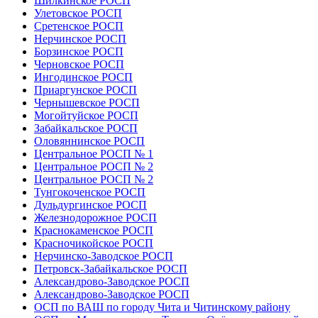
Шилкинское РОСП
Улетовское РОСП
Сретенское РОСП
Нерчинское РОСП
Борзинское РОСП
Черновское РОСП
Ингодинское РОСП
Приаргунское РОСП
Чернышевское РОСП
Могойтуйское РОСП
Забайкальское РОСП
Оловяннинское РОСП
Центральное РОСП № 1
Центральное РОСП № 2
Центральное РОСП № 2
Тунгокоченское РОСП
Дульдургинское РОСП
Железнодорожное РОСП
Краснокаменское РОСП
Красночикойское РОСП
Нерчинско-Заводское РОСП
Петровск-Забайкальское РОСП
Александрово-Заводское РОСП
Александрово-Заводское РОСП
ОСП по ВАШ по городу Чита и Читинскому району