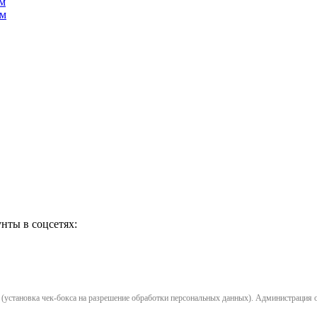
м
ам
нты в соцсетях:
установка чек-бокса на разрешение обработки персональных данных). Администрация opl