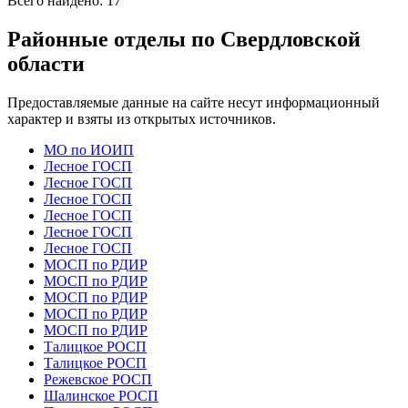
Всего найдено:
17
Районные отделы по Свердловской
области
Предоставляемые данные на сайте несут информационный
характер и взяты из открытых источников.
МО по ИОИП
Лесное ГОСП
Лесное ГОСП
Лесное ГОСП
Лесное ГОСП
Лесное ГОСП
Лесное ГОСП
МОСП по РДИР
МОСП по РДИР
МОСП по РДИР
МОСП по РДИР
МОСП по РДИР
Талицкое РОСП
Талицкое РОСП
Режевское РОСП
Шалинское РОСП