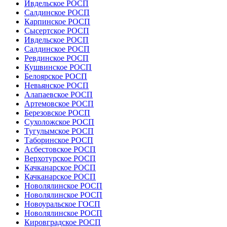
Ивдельское РОСП
Салдинское РОСП
Карпинское РОСП
Сысертское РОСП
Ивдельское РОСП
Салдинское РОСП
Ревдинское РОСП
Кушвинское РОСП
Белоярское РОСП
Невьянское РОСП
Алапаевское РОСП
Артемовское РОСП
Березовское РОСП
Сухоложское РОСП
Тугулымское РОСП
Таборинское РОСП
Асбестовское РОСП
Верхотурское РОСП
Качканарское РОСП
Качканарское РОСП
Новолялинское РОСП
Новолялинское РОСП
Новоуральское ГОСП
Новолялинское РОСП
Кировградское РОСП