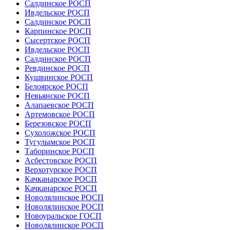
Салдинское РОСП
Ивдельское РОСП
Салдинское РОСП
Карпинское РОСП
Сысертское РОСП
Ивдельское РОСП
Салдинское РОСП
Ревдинское РОСП
Кушвинское РОСП
Белоярское РОСП
Невьянское РОСП
Алапаевское РОСП
Артемовское РОСП
Березовское РОСП
Сухоложское РОСП
Тугулымское РОСП
Таборинское РОСП
Асбестовское РОСП
Верхотурское РОСП
Качканарское РОСП
Качканарское РОСП
Новолялинское РОСП
Новолялинское РОСП
Новоуральское ГОСП
Новолялинское РОСП