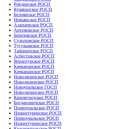
Ревдинское РОСП
Кушвинское РОСП
Белоярское РОСП
Невьянское РОСП
Алапаевское РОСП
Артемовское РОСП
Березовское РОСП
Сухоложское РОСП
Тугулымское РОСП
Таборинское РОСП
Асбестовское РОСП
Верхотурское РОСП
Качканарское РОСП
Качканарское РОСП
Новолялинское РОСП
Новолялинское РОСП
Новоуральское ГОСП
Новолялинское РОСП
Кировградское РОСП
Богдановичское РОСП
Первоуральское РОСП
Нижнетуринское РОСП
Первоуральское РОСП
Нижнетуринское РОСП
Красноуральское РОСП