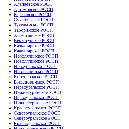
Алапаевское РОСП
Артемовское РОСП
Березовское РОСП
Сухоложское РОСП
Тугулымское РОСП
Таборинское РОСП
Асбестовское РОСП
Верхотурское РОСП
Качканарское РОСП
Качканарское РОСП
Новолялинское РОСП
Новолялинское РОСП
Новоуральское ГОСП
Новолялинское РОСП
Кировградское РОСП
Богдановичское РОСП
Первоуральское РОСП
Нижнетуринское РОСП
Первоуральское РОСП
Нижнетуринское РОСП
Красноуральское РОСП
Североуральское РОСП
Североуральское РОСП
Красноуральское РОСП
Нижнесергинское РОСП