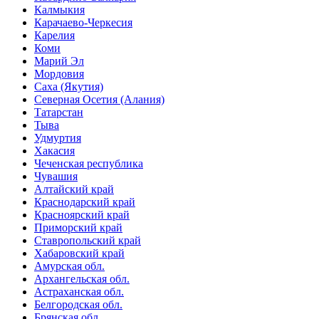
Калмыкия
Карачаево-Черкесия
Карелия
Коми
Марий Эл
Мордовия
Саха (Якутия)
Северная Осетия (Алания)
Татарстан
Тыва
Удмуртия
Хакасия
Чеченская республика
Чувашия
Алтайский край
Краснодарский край
Красноярский край
Приморский край
Ставропольский край
Хабаровский край
Амурская обл.
Архангельская обл.
Астраханская обл.
Белгородская обл.
Брянская обл.