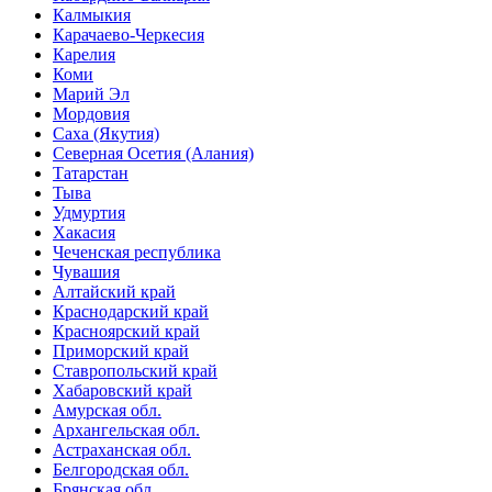
Калмыкия
Карачаево-Черкесия
Карелия
Коми
Марий Эл
Мордовия
Саха (Якутия)
Северная Осетия (Алания)
Татарстан
Тыва
Удмуртия
Хакасия
Чеченская республика
Чувашия
Алтайский край
Краснодарский край
Красноярский край
Приморский край
Ставропольский край
Хабаровский край
Амурская обл.
Архангельская обл.
Астраханская обл.
Белгородская обл.
Брянская обл.