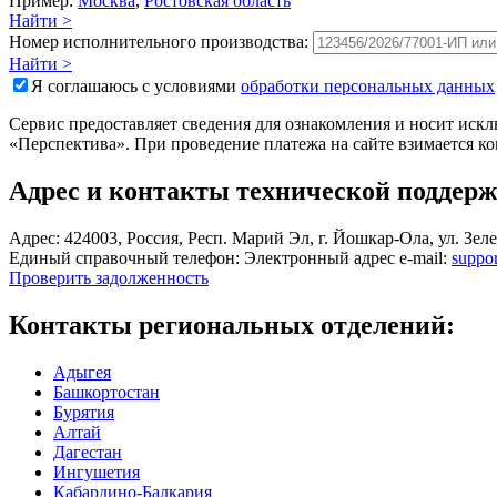
Пример:
Москва
,
Ростовская область
Найти >
Номер исполнительного производства:
Найти >
Я соглашаюсь с условиями
обработки персональных данных
Сервис предоставляет сведения для ознакомления и носит ис
«Перспектива». При проведение платежа на сайте взимается к
Адрес и контакты технической поддер
Адрес:
424003, Россия, Респ. Марий Эл, г. Йошкар-Ола, ул. Зеле
Единый справочный телефон:
Электронный адрес e-mail:
suppo
Проверить задолженность
Контакты региональных отделений:
Адыгея
Башкортостан
Бурятия
Алтай
Дагестан
Ингушетия
Кабардино-Балкария