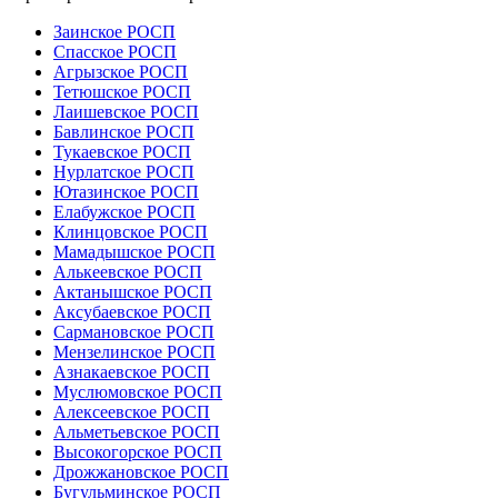
Заинское РОСП
Спасское РОСП
Агрызское РОСП
Тетюшское РОСП
Лаишевское РОСП
Бавлинское РОСП
Тукаевское РОСП
Нурлатское РОСП
Ютазинское РОСП
Елабужское РОСП
Клинцовское РОСП
Мамадышское РОСП
Алькеевское РОСП
Актанышское РОСП
Аксубаевское РОСП
Сармановское РОСП
Мензелинское РОСП
Азнакаевское РОСП
Муслюмовское РОСП
Алексеевское РОСП
Альметьевское РОСП
Высокогорское РОСП
Дрожжановское РОСП
Бугульминское РОСП