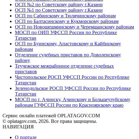
ОСП №2 по Советскому району г.Казани
ОСП №1 по Советскому району г.Казани
ОСП по Сабинскому и Тюлячинскому районам
ОСП по Балтасинскому и Кукморскому районам
ОСП по Новошешминскому и Черемшанскому районам
МОСП по ОИП УФССП России по Республике
Татарстан
ОСП по Буинскому, Апастовскому и Кайбицкому
районам
Отделение судебных приставов по Доволенскому
району
Теучежское межрайонное отделение судебных
приставов
Чистопольское РОСП УФССП России по Республике
Татарстан
Зеленодольское РОСП УФССП России по Республике
Татарстан
МОСП по г. Ачинску, Ачинскому и Большеулуйскому
районам ГУФССП России по Красноярскому краю
Сервис онлайн платежей OPLATAGOV.COM
© oplatagov.com, 2026. Все права защищены.
НАВИГАЦИЯ
О портале