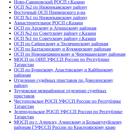
Ново-Савиновский РОСП г.Казани
ОСП №2 по Нижнекамскому району
Восточный ОСП Приморского р-на
ОСП №1 по Нижнекамскому району
Авиастроительное РОСП г.Казани
ОСП по Арскому и Атнинскому районам
ОСП №2 по Советскому району г.Казани
ОСП №1 по Советскому району г.Казани
ОСП по Сабинскому и Тюлячинскому районам
ОСП по Балтасинскому и Кукморскому районам
ОСП по Новошешминскому и Черемшанскому районам
МОСП по ОИП УФССП России по Республике
Татарстан
ОСП по Буинскому, Апастовскому и Кайбицкому
районам
Отделение судебных приставов по Доволенскому
району
Теучежское межрайонное отделение судебных
приставов
Чистопольское РОСП УФССП России по Республике
Татарстан
Зеленодольское РОСП УФССП России по Республике
Татарстан
МОСП по г. Ачинску, Ачинскому и Большеулуйскому
районам ГУФССП России по Красноярскому краю