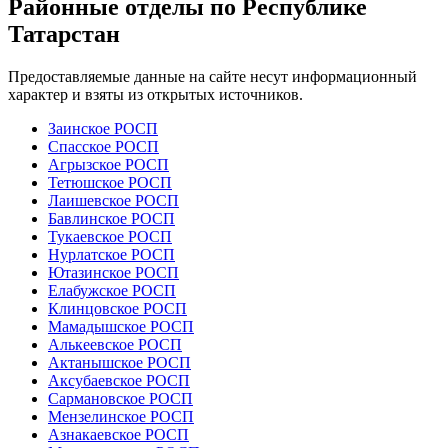
Районные отделы по Республике
Татарстан
Предоставляемые данные на сайте несут информационный
характер и взяты из открытых источников.
Заинское РОСП
Спасское РОСП
Агрызское РОСП
Тетюшское РОСП
Лаишевское РОСП
Бавлинское РОСП
Тукаевское РОСП
Нурлатское РОСП
Ютазинское РОСП
Елабужское РОСП
Клинцовское РОСП
Мамадышское РОСП
Алькеевское РОСП
Актанышское РОСП
Аксубаевское РОСП
Сармановское РОСП
Мензелинское РОСП
Азнакаевское РОСП