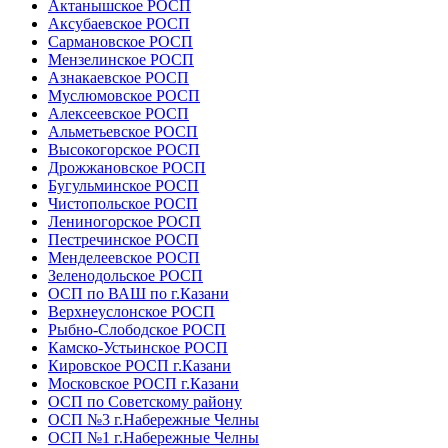
Актанышское РОСП
Аксубаевское РОСП
Сармановское РОСП
Мензелинское РОСП
Азнакаевское РОСП
Муслюмовское РОСП
Алексеевское РОСП
Альметьевское РОСП
Высокогорское РОСП
Дрожжановское РОСП
Бугульминское РОСП
Чистопольское РОСП
Лениногорское РОСП
Пестречинское РОСП
Менделеевское РОСП
Зеленодольское РОСП
ОСП по ВАШ по г.Казани
Верхнеуслонское РОСП
Рыбно-Слободское РОСП
Камско-Устьинское РОСП
Кировское РОСП г.Казани
Московское РОСП г.Казани
ОСП по Советскому району
ОСП №3 г.Набережные Челны
ОСП №1 г.Набережные Челны