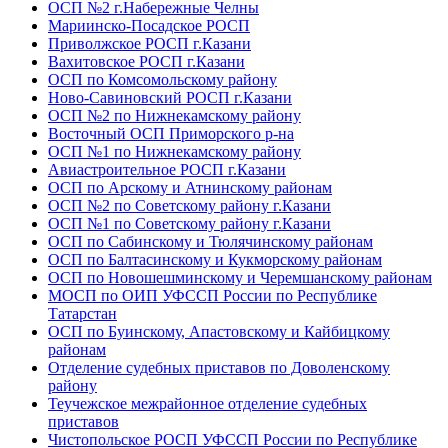
ОСП №2 г.Набережные Челны
Мариинско-Посадское РОСП
Приволжское РОСП г.Казани
Вахитовское РОСП г.Казани
ОСП по Комсомольскому району
Ново-Савиновский РОСП г.Казани
ОСП №2 по Нижнекамскому району
Восточный ОСП Приморского р-на
ОСП №1 по Нижнекамскому району
Авиастроительное РОСП г.Казани
ОСП по Арскому и Атнинскому районам
ОСП №2 по Советскому району г.Казани
ОСП №1 по Советскому району г.Казани
ОСП по Сабинскому и Тюлячинскому районам
ОСП по Балтасинскому и Кукморскому районам
ОСП по Новошешминскому и Черемшанскому районам
МОСП по ОИП УФССП России по Республике
Татарстан
ОСП по Буинскому, Апастовскому и Кайбицкому
районам
Отделение судебных приставов по Доволенскому
району
Теучежское межрайонное отделение судебных
приставов
Чистопольское РОСП УФССП России по Республике