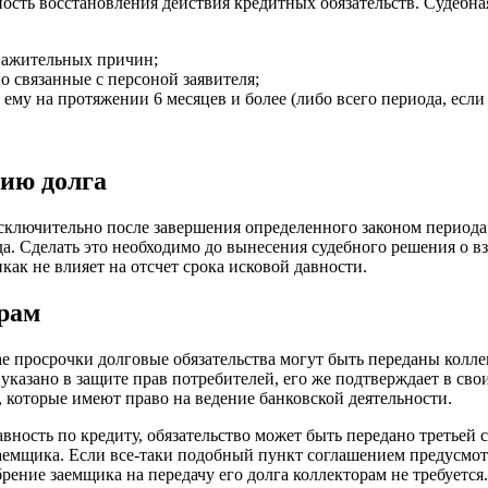
ость восстановления действия кредитных обязательств. Судебна
уважительных причин;
о связанные с персоной заявителя;
 ему на протяжении 6 месяцев и более (либо всего периода, если
нию долга
сключительно после завершения определенного законом периода.
да. Сделать это необходимо до вынесения судебного решения о вз
как не влияет на отсчет срока исковой давности.
орам
чае просрочки долговые обязательства могут быть переданы колле
указано в защите прав потребителей, его же подтверждает в св
и, которые имеют право на ведение банковской деятельности.
давность по кредиту, обязательство может быть передано третьей
заемщика. Если все-таки подобный пункт соглашением предусмот
рение заемщика на передачу его долга коллекторам не требуется.