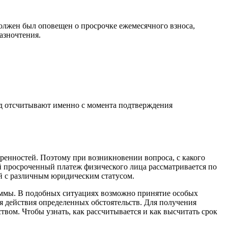
 должен был оповещен о просрочке ежемесячного взноса,
азночтения.
риод отсчитывают именно с момента подтверждения
оренностей. Поэтому при возникновении вопроса, с какого
ый просроченный платеж физического лица рассматривается по
ий с различным юридическим статусом.
уммы. В подобных ситуациях возможно принятие особых
я действия определенных обстоятельств. Для получения
вом. Чтобы узнать, как рассчитывается и как высчитать срок