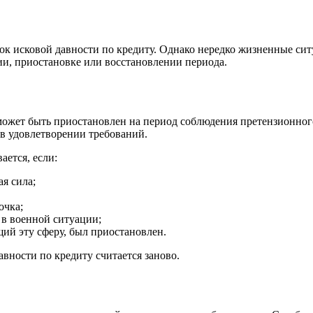
 срок исковой давности по кредиту. Однако нередко жизненные с
нии, приостановке или восстановлении периода.
может быть приостановлен на период соблюдения претензионного
 в удовлетворении требований.
ется, если:
я сила;
очка;
 в военной ситуации;
ий эту сферу, был приостановлен.
авности по кредиту считается заново.