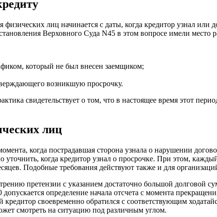
кредиту
ля физических лиц начинается с даты, когда кредитор узнал или
становления Верховного Суда N45 в этом вопросе имели место р
афиком, который не был внесен заемщиком;
тверждающего возникшую просрочку.
практика свидетельствует о том, что в настоящее время этот пе
ических лиц
момента, когда пострадавшая сторона узнала о нарушении догов
но уточнить, когда кредитор узнал о просрочке. При этом, кажд
месяцев. Подобные требования действуют также и для организац
трению претензии с указанием достаточно большой долговой с
 допускается определение начала отсчета с момента прекращени
 кредитор своевременно обратился с соответствующим ходатайст
может смотреть на ситуацию под различным углом.