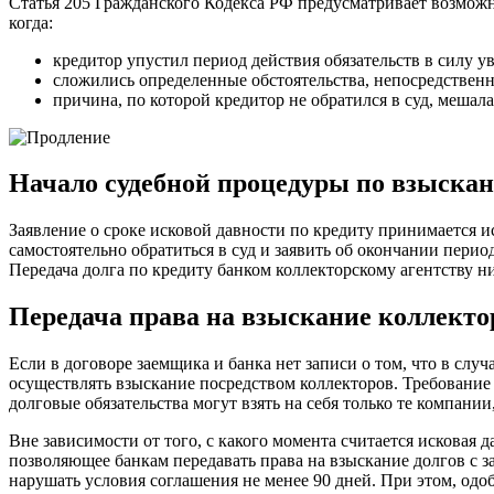
Статья 205 Гражданского Кодекса РФ предусматривает возможн
когда:
кредитор упустил период действия обязательств в силу 
сложились определенные обстоятельства, непосредственн
причина, по которой кредитор не обратился в суд, мешала
Начало судебной процедуры по взыска
Заявление о сроке исковой давности по кредиту принимается и
самостоятельно обратиться в суд и заявить об окончании перио
Передача долга по кредиту банком коллекторскому агентству ни
Передача права на взыскание коллект
Если в договоре заемщика и банка нет записи о том, что в слу
осуществлять взыскание посредством коллекторов. Требование 
долговые обязательства могут взять на себя только те компани
Вне зависимости от того, с какого момента считается исковая 
позволяющее банкам передавать права на взыскание долгов с 
нарушать условия соглашения не менее 90 дней. При этом, одоб