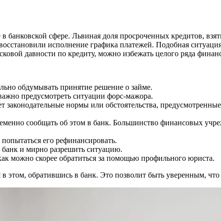
 банковской сфере. Львиная доля просроченных кредитов, взяты
е восстановили исполнение графика платежей. Подобная ситуаци
исковой давности по кредиту, можно избежать целого ряда фина
ельно обдумывать принятие решение о займе.
ажно предусмотреть ситуации форс-мажора.
ет законодательные нормы или обстоятельства, предусмотренны
менно сообщать об этом в банк. Большинство финансовых учре
 попытаться его рефинансировать.
 банк и мирно разрешить ситуацию.
 как можно скорее обратиться за помощью профильного юриста.
 в этом, обратившись в банк. Это позволит быть уверенным, что