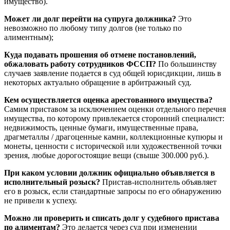
имущество).
Может ли долг перейти на супруга должника?
Это
невозможно по любому типу долгов (не только по
алиментным);
Куда подавать прошения об отмене постановлений,
обжаловать работу сотрудников ФССП?
По большинству
случаев заявление подается в суд общей юрисдикции, лишь в
некоторых актуально обращение в арбитражный суд.
Кем осуществляется оценка арестованного имущества?
Самим приставом за исключением оценки отдельного перечня
имущества, по которому привлекается сторонний специалист:
недвижимость, ценные бумаги, имущественные права,
драгметаллы / драгоценные камни, коллекционные купюры и
монеты, ценности с исторической или художественной точки
зрения, любые дорогостоящие вещи (свыше 300.000 руб.).
При каком условии должник официально объявляется в
исполнительный розыск?
Пристав-исполнитель объявляет
его в розыск, если стандартные запросы по его обнаружению
не привели к успеху.
Можно ли проверить и списать долг у судебного пристава
по алиментам?
Это делается через суд при изменении