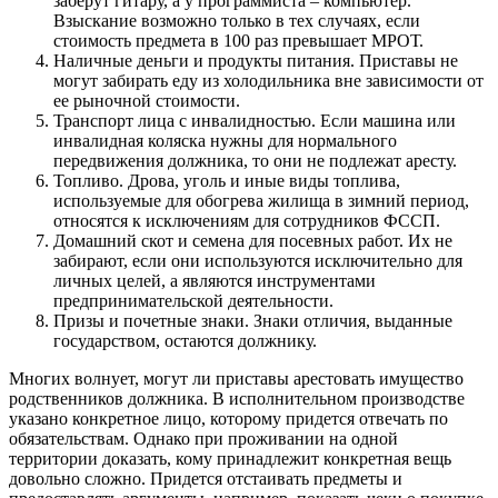
заберут гитару, а у программиста – компьютер.
Взыскание возможно только в тех случаях, если
стоимость предмета в 100 раз превышает МРОТ.
Наличные деньги и продукты питания. Приставы не
могут забирать еду из холодильника вне зависимости от
ее рыночной стоимости.
Транспорт лица с инвалидностью. Если машина или
инвалидная коляска нужны для нормального
передвижения должника, то они не подлежат аресту.
Топливо. Дрова, уголь и иные виды топлива,
используемые для обогрева жилища в зимний период,
относятся к исключениям для сотрудников ФССП.
Домашний скот и семена для посевных работ. Их не
забирают, если они используются исключительно для
личных целей, а являются инструментами
предпринимательской деятельности.
Призы и почетные знаки. Знаки отличия, выданные
государством, остаются должнику.
Многих волнует, могут ли приставы арестовать имущество
родственников должника. В исполнительном производстве
указано конкретное лицо, которому придется отвечать по
обязательствам. Однако при проживании на одной
территории доказать, кому принадлежит конкретная вещь
довольно сложно. Придется отстаивать предметы и