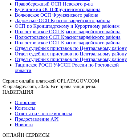
Правобережный ОСП Невского р-на
Купчинский ОСП Фрунзенского района
Волковское ОСП Фрунзенского района
Ладожское ОСП Красногвардейского района
ОСП по Кронштадтскому и Курортному районам
Полюстровское ОСП Красногвардейского района
Полюстровское ОСП Красногвардейского района
Полюстровское ОСП Красногвардейского района
Отдел судебных приставов по Центральному району
Отдел судебных приставов по Центральному району
Отдел судебных приставов по Центральному району
Тацинское РОСП УФССП России по Ростовской
области
Сервис онлайн платежей OPLATAGOV.COM
© oplatagov.com, 2026. Все права защищены.
НАВИГАЦИЯ
О портале
Контакты
Ответы на частые вопросы
Предоставление API
Новости
ОНЛАЙН СЕРВИСЫ