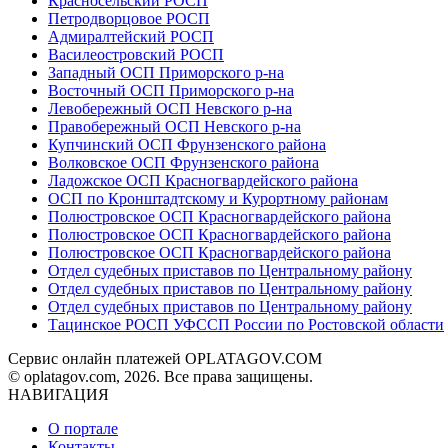
Красносельский РОСП
Петродворцовое РОСП
Адмиралтейский РОСП
Василеостровский РОСП
Западный ОСП Приморского р-на
Восточный ОСП Приморского р-на
Левобережный ОСП Невского р-на
Правобережный ОСП Невского р-на
Купчинский ОСП Фрунзенского района
Волковское ОСП Фрунзенского района
Ладожское ОСП Красногвардейского района
ОСП по Кронштадтскому и Курортному районам
Полюстровское ОСП Красногвардейского района
Полюстровское ОСП Красногвардейского района
Полюстровское ОСП Красногвардейского района
Отдел судебных приставов по Центральному району
Отдел судебных приставов по Центральному району
Отдел судебных приставов по Центральному району
Тацинское РОСП УФССП России по Ростовской области
Сервис онлайн платежей OPLATAGOV.COM
© oplatagov.com, 2026. Все права защищены.
НАВИГАЦИЯ
О портале
Контакты