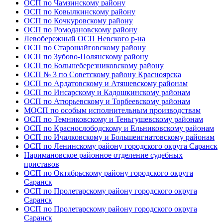
ОСП по Чамзинскому району
ОСП по Ковылкинскому району
ОСП по Кочкуровскому району
ОСП по Ромодановскому району
Левобережный ОСП Невского р-на
ОСП по Старошайговскому району
ОСП по Зубово-Полянскому району
ОСП по Большеберезниковскому району
ОСП № 3 по Советскому району Красноярска
ОСП по Ардатовскому и Атяшевскому районам
ОСП по Инсарскому и Кадошкинскому районам
ОСП по Атюрьевскому и Торбеевскому районам
МОСП по особым исполнительным производствам
ОСП по Темниковскому и Теньгушевскому районам
ОСП по Краснослободскому и Ельниковскому районам
ОСП по Ичалковскому и Большеигнатовскому районам
ОСП по Ленинскому району городского округа Саранск
Наримановское районное отделение судебных
приставов
ОСП по Октябрьскому району городского округа
Саранск
ОСП по Пролетарскому району городского округа
Саранск
ОСП по Пролетарскому району городского округа
Саранск