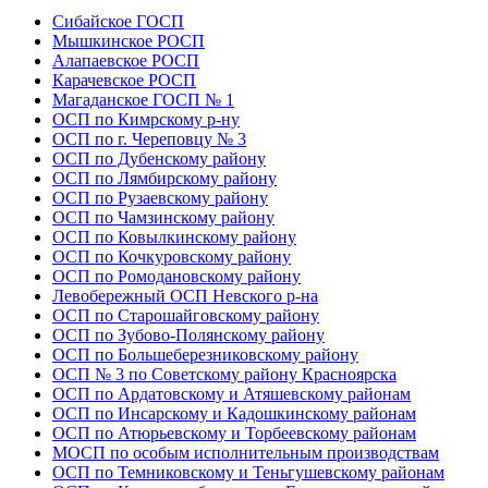
Сибайское ГОСП
Мышкинское РОСП
Алапаевское РОСП
Карачевское РОСП
Магаданское ГОСП № 1
ОСП по Кимрскому р-ну
ОСП по г. Череповцу № 3
ОСП по Дубенскому району
ОСП по Лямбирскому району
ОСП по Рузаевскому району
ОСП по Чамзинскому району
ОСП по Ковылкинскому району
ОСП по Кочкуровскому району
ОСП по Ромодановскому району
Левобережный ОСП Невского р-на
ОСП по Старошайговскому району
ОСП по Зубово-Полянскому району
ОСП по Большеберезниковскому району
ОСП № 3 по Советскому району Красноярска
ОСП по Ардатовскому и Атяшевскому районам
ОСП по Инсарскому и Кадошкинскому районам
ОСП по Атюрьевскому и Торбеевскому районам
МОСП по особым исполнительным производствам
ОСП по Темниковскому и Теньгушевскому районам