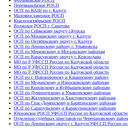
Ферзиковское РОСП
Перемышльское РОСП
ОСП по ВАШ по г. Калуге
Малоярославецкое РОСП
Краснооктябрьское РОСП
Волжское РОСП г. Саратова
ОСП по Сеймскому округу г.Курска
ОСП по Московскому округу г. Калуги
ОСП по Октябрьскому округу г. Калуги
ОСП по Ленинскому району г. Ульяновска
ОСП по Мещовскому и Мосальскому районам
ОСП по Карасунскому округу г. Краснодара
МО по Р УФССП России по Калужской области
МО по Р УФССП России по Калужской области
МО по Р УФССП России по Калужской области
ОСП по г. Нововоронежу и Каширскому району
ОСП по Медынскому и Износковскому районам
ОСП по Кировскому и Куйбышевскому районам
ОСП по Думиничскому и Ульяновскому районам
ОСП по Жиздринскому и Хвастовичскому районам
ОСП по Спас-Деменскому и Барятинскому районам
ОСП по Сарапульскому и Каракулинскому районам
Юхновское РОСП УФССП России по Калужской области
Отделение судебных приставов по Черепановскому райо
ОСП по Ленинскому округу г. Калуги УФССП России по