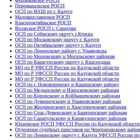
Ферзиковское РОСП
Перемышльское РОСП
ОСП по ВАШ по г. Калуге
Малоярославецкое РОСП
Краснооктябрьское РОСП
Волжское РОСП г. Саратова
ОСП по Сеймскому округу г.Курска
ОСП по Московскому округу г. Калуги
ОСП по Октябрьскому округу г. Калуги
ОСП по Ленинскому району г. Ульяновска
ОСП по Мещовскому и Мосальскому районам
ОСП по Карасунскому округу г. Краснодара
МО по Р УФССП России по Калужской области
МО по Р УФССП России по Калужской области
МО по Р УФССП России по Калужской области
ОСП по г. Нововоронежу и Каширскому району
ОСП по Медынскому и Износковскому районам
ОСП по Кировскому и Куйбышевскому районам
ОСП по Думиничскому и Ульяновскому районам
ОСП по Жиздринскому и Хвастовичскому районам
ОСП по Спас-Деменскому и Барятинскому районам
ОСП по Сарапульскому и Каракулинскому районам
Юхновское РОСП УФССП России по Калужской области
Отделение судебных приставов по Черепановскому райо
ОСП по Ленинскому округу г. Калуги УФССП России по