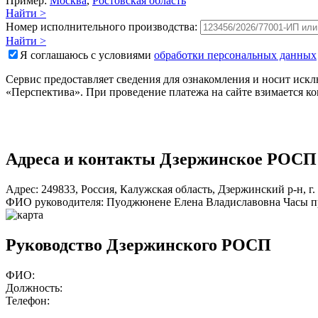
Пример:
Москва
,
Ростовская область
Найти >
Номер исполнительного производства:
Найти >
Я соглашаюсь с условиями
обработки персональных данных
Сервис предоставляет сведения для ознакомления и носит ис
«Перспектива». При проведение платежа на сайте взимается к
Адреса и контакты
Дзержинское РОСП
Адрес:
249833
,
Россия
,
Калужская область
,
Дзержинский р-н
,
г
ФИО руководителя:
Пуоджюнене Елена Владиславовна
Часы п
Руководство Дзержинского РОСП
ФИО:
Должность:
Телефон: