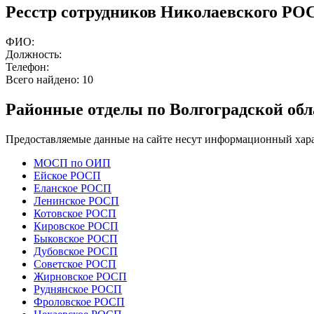
Ресстр сотрудников Николаевского РО
ФИО:
Должность:
Телефон:
Всего найдено:
10
Районные отделы по Волгоградской обл
Предоставляемые данные на сайте несут информационный хара
МОСП по ОИП
Ейское РОСП
Еланское РОСП
Ленинское РОСП
Котовское РОСП
Кировское РОСП
Быковское РОСП
Дубовское РОСП
Советское РОСП
Жирновское РОСП
Руднянское РОСП
Фроловское РОСП