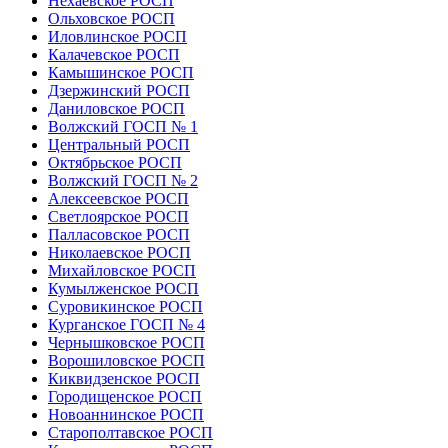
Нехаевское РОСП
Ольховское РОСП
Иловлинское РОСП
Калачевское РОСП
Камышинское РОСП
Дзержинский РОСП
Даниловское РОСП
Волжский ГОСП № 1
Центральный РОСП
Октябрьское РОСП
Волжский ГОСП № 2
Алексеевское РОСП
Светлоярское РОСП
Палласовское РОСП
Николаевское РОСП
Михайловское РОСП
Кумылженское РОСП
Суровикинское РОСП
Курганское ГОСП № 4
Чернышковское РОСП
Ворошиловское РОСП
Киквидзенское РОСП
Городищенское РОСП
Новоаннинское РОСП
Старополтавское РОСП