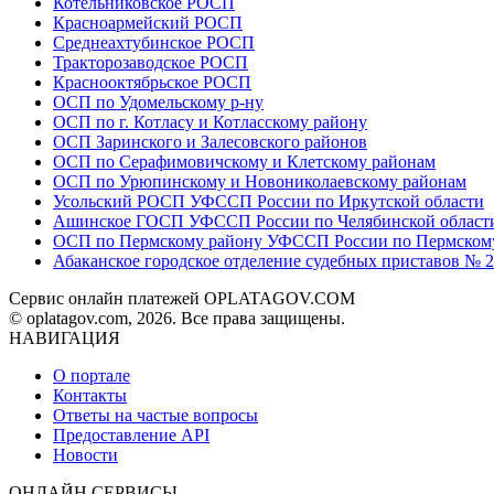
Котельниковское РОСП
Красноармейский РОСП
Среднеахтубинское РОСП
Тракторозаводское РОСП
Краснооктябрьское РОСП
ОСП по Удомельскому р-ну
ОСП по г. Котласу и Котласскому району
ОСП Заринского и Залесовского районов
ОСП по Серафимовичскому и Клетскому районам
ОСП по Урюпинскому и Новониколаевскому районам
Усольский РОСП УФССП России по Иркутской области
Ашинское ГОСП УФССП России по Челябинской област
ОСП по Пермскому району УФССП России по Пермском
Абаканское городское отделение судебных приставов №
Сервис онлайн платежей OPLATAGOV.COM
© oplatagov.com, 2026. Все права защищены.
НАВИГАЦИЯ
О портале
Контакты
Ответы на частые вопросы
Предоставление API
Новости
ОНЛАЙН СЕРВИСЫ