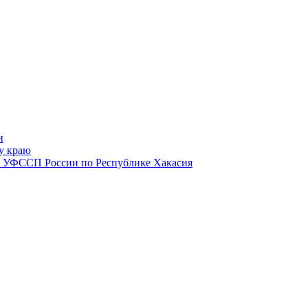
и
у краю
 2 УФССП России по Республике Хакасия