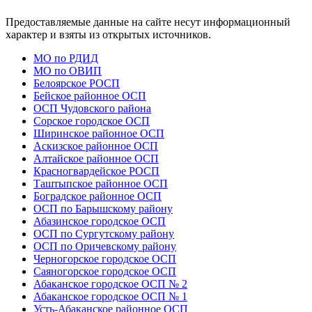
Предоставляемые данные на сайте несут информационный
характер и взяты из открытых источников.
МО по РДИД
МО по ОВИП
Белоярское РОСП
Бейское районное ОСП
ОСП Чудовского района
Сорское городское ОСП
Ширинское районное ОСП
Аскизское районное ОСП
Алтайское районное ОСП
Красногвардейское РОСП
Таштыпское районное ОСП
Боградское районное ОСП
ОСП по Барышскому району
Абазинское городское ОСП
ОСП по Сургутскому району
ОСП по Оричевскому району
Черногорское городское ОСП
Саяногорское городское ОСП
Абаканское городское ОСП № 2
Абаканское городское ОСП № 1
Усть-Абаканское районное ОСП