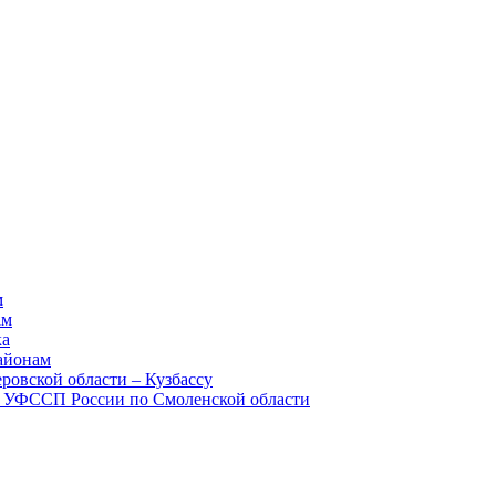
м
ам
ка
айонам
овской области – Кузбассу
м УФССП России по Смоленской области