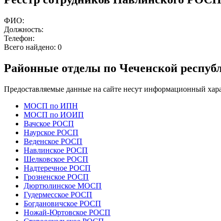
ФИО:
Должность:
Телефон:
Всего найдено:
0
Районные отделы по Чеченской респуб
Предоставляемые данные на сайте несут информационный хара
МОСП по ИПН
МОСП по ИОИП
Вачское РОСП
Наурское РОСП
Веденское РОСП
Навлинское РОСП
Шелковское РОСП
Надтеречное РОСП
Грозненское РОСП
Дюртюлинское МОСП
Гудермесское РОСП
Богдановичское РОСП
Ножай-Юртовское РОСП