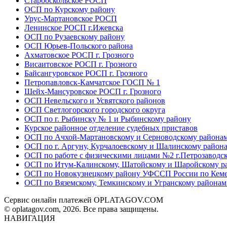
Старооскольское РОСП
ОСП по Курскому району
Урус-Мартановское РОСП
Ленинское РОСП г.Ижевска
ОСП по Рузаевскому району
ОСП Юрьев-Польского района
Ахматовское РОСП г. Грозного
Висаитовское РОСП г. Грозного
Байсангуровское РОСП г. Грозного
Петропавловск-Камчатское ГОСП № 1
Шейх-Мансуровское РОСП г. Грозного
ОСП Невельского и Усвятского районов
ОСП Светлогорского городского округа
ОСП по г. Рыбинску № 1 и Рыбинскому району
Курское районное отделение судебных приставов
ОСП по Ачхой-Мартановскому и Серноводскому района
ОСП по г. Аргуну, Курчалоевскому и Шалинскому район
ОСП по работе с физическими лицами №2 г.Петрозаводс
ОСП по Итум-Калинскому, Шатойскому и Шаройскому р
ОСП по Новокузнецкому району УФССП России по Кемер
ОСП по Вяземскому, Темкинскому и Угранскому района
Сервис онлайн платежей OPLATAGOV.COM
© oplatagov.com, 2026. Все права защищены.
НАВИГАЦИЯ