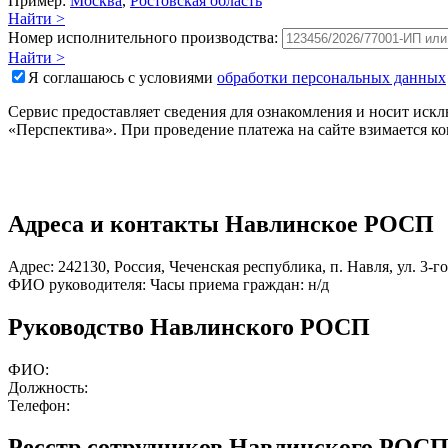
Пример:
Москва
,
Ростовская область
Найти >
Номер исполнительного производства:
Найти >
Я соглашаюсь с условиями
обработки персональных данных
Сервис предоставляет сведения для ознакомления и носит ис
«Перспектива». При проведение платежа на сайте взимается к
Адреса и контакты
Навлинское РОСП
Адрес:
242130
,
Россия
,
Чеченская республика
,
п. Навля
,
ул. 3-г
ФИО руководителя:
Часы приема граждан:
н/д
Руководство Навлинского РОСП
ФИО:
Должность:
Телефон:
Ресстр сотрудников Навлинского РОС